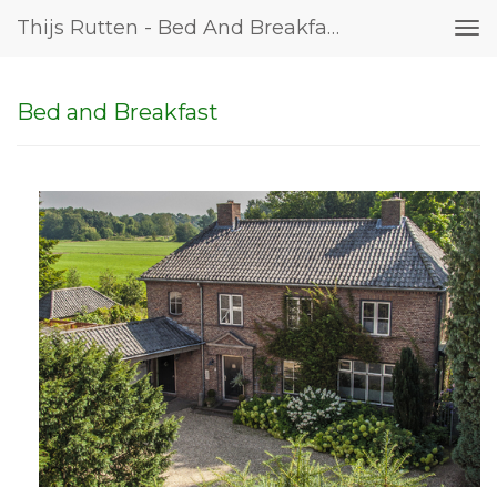
Thijs Rutten - Bed And Breakfast
Tog
nav
Bed and Breakfast